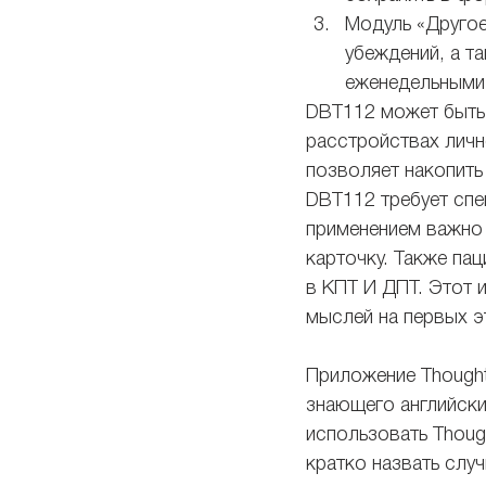
Модуль «Друго
убеждений, а т
еженедельными 
DBT112 может быть 
расстройствах личн
позволяет накопить
DBT112 требует спе
применением важно 
карточку. Также па
в КПТ И ДПТ. Этот 
мыслей на первых э
Приложение Thought
знающего английски
использовать Though
кратко назвать случ