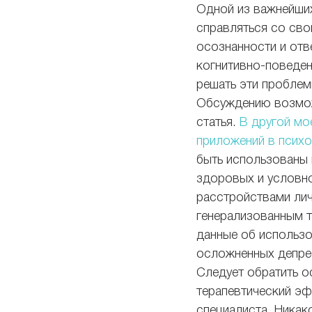
Одной из важнейших
справляться со сво
осознанности и отв
когнитивно-поведе
решать эти пробле
Обсуждению возмож
статья. 
В другой мо
приложений в психо
быть использованы
здоровых и условно
расстройствами лич
генерализованным т
данные об использо
осложненных депре
Следует обратить о
терапевтический эф
специалиста. Никак