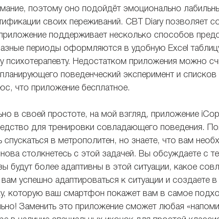
мание, поэтому оно подойдёт эмоционально лабильны
тификации своих переживаний. CBT Diary позволяет со
 приложение поддерживает несколько способов предс
разные периоды оформляются в удобную Excel таблицу
у психотерапевту. Недостатком приложения можно сч
 планирующего поведенческий эксперимент и списков
юс, что приложение бесплатное.
но в своей простоте, на мой взгляд, приложение iCop
едство для тренировки совладающего поведения. По
 спускаться в метрополитен, но знаете, что вам необ
снова столкнетесь с этой задачей. Вы обсуждаете с т
зы будут более адаптивны в этой ситуации, какое со
вам успешно адаптироваться к ситуации и создаете в
у, которую ваш смартфон покажет вам в самое подхо
льно! Заменить это приложение сможет любая «напоми