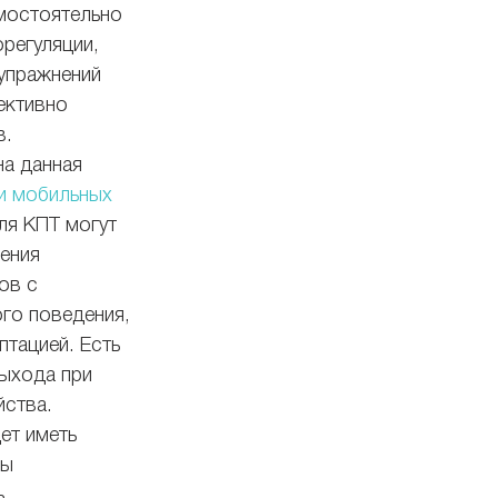
мостоятельно 
регуляции, 
упражнений 
ективно 
. 
а данная 
и мобильных 
ля КПТ могут 
ения 
ов с 
го поведения, 
тацией. Есть 
ыхода при 
йства.
ет иметь 
ы 
ь 