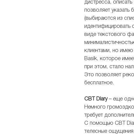
дистресса, описать
позволяет указать 
(выбираются из спи
идентифицировать св
виде текстового фай
минималистичностью
клиентами, но имею
Basik, которое име
при этом, стало на
Это позволяет реко
бесплатное.
CBT Diary
 – еще одн
Немного громоздкое
требует дополнител
С помощью CBT Diar
телесные ощущения,