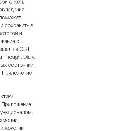
вой анкеты 
овладания 
 поможет 
и сохранить в 
остотой и 
жение с 
решел на CBT 
Thought Diary, 
ых состояний. 
. Приложение 
ктики. 
. Приложение 
функционалом. 
эмоции, 
риложении 