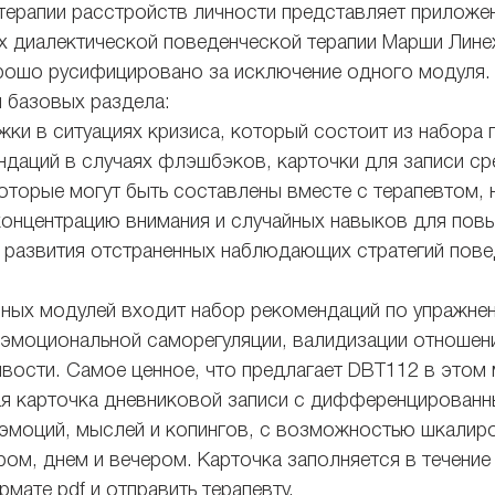
терапии расстройств личности представляет приложен
х диалектической поведенческой терапии Марши Лине
рошо русифицировано за исключение одного модуля.
и базовых раздела: 
ки в ситуациях кризиса, который состоит из набора 
даций в случаях флэшбэков, карточки для записи ср
торые могут быть составлены вместе с терапевтом, 
концентрацию внимания и случайных навыков для пов
 развития отстраненных наблюдающих стратегий пове
ных модулей входит набор рекомендаций по упражне
эмоциональной саморегуляции, валидизации отношени
вости. Самое ценное, что предлагает DBT112 в этом 
ая карточка дневниковой записи с дифференцированн
эмоций, мыслей и копингов, с возможностью шкалиро
ром, днем и вечером. Карточка заполняется в течение
мате pdf и отправить терапевту.  