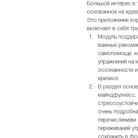
Большой интерес в 
основанное на идея
Это приложение хо
включает в себя тр
Модуль поддерж
важных рекомен
самопомощи, ко
упражнений на 
осознанности и
кризисе.  
В раздел основ
майндфулнесс, 
стрессоустойчи
очень подробн
перечислением 
переживаний ут
сохранить в фор