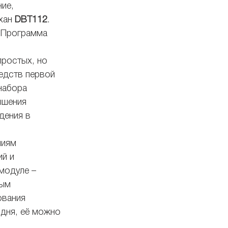
ие, 
хан 
DBT112
. 
 Программа 
простых, но 
едств первой 
набора 
ышения 
дения в 
ниям 
й и 
модуле – 
ым 
вания 
 дня, её можно 