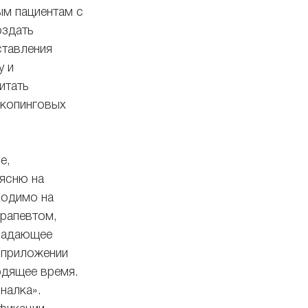
м пациентам с 
здать 
тавления 
 и 
итать 
 копинговых 
e, 
ясню на 
ходимо на 
ерапевтом, 
владающее 
 приложении 
дящее время. 
налка». 