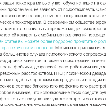
 задач психотерапии выступает обучение пациента са
ими проблемами, не зависеть от психотерапевта. Само
етственности посвящено много специальных техник и 
нческой психотерапии. В современном обществе эфф
мы помогают специальные приложения для смартфонов
ностей конкретных мобильных приложений посвящен
ей статье вы можете более подробно прочитать о рол
терапевтическом процессе.
 Мобильные приложения д
 в большинстве случаев психологического сопровожд
-здоровых клиентов, а также в психотерапии пациент
ности, фобиями, депрессией, расстройствами пищево
ревожным расстройством, ПТСР, психической дезадап
вании подобных программных продуктов и в стадии в
ссиях в составе биполярного аффективного расстро
собое внимание, что использование таких средств буд
фект только при условии чуткого контроля со сторон
ое мобильное приложение никогда не заменит личност