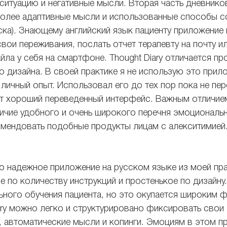
 ситуацию и негативные мысли. Вторая часть дневнико
более адаптивные мысли и использованные способы с
ска). Знающему английский язык пациенту приложение
ои переживания, послать отчет терапевту на почту ил
ла у себя на смартфоне. Thought Diary отличается пр
 дизайна. В своей практике я не использую это прило
 личный опыт. Использовал его до тех пор пока не пе
ет хороший переведенный интерфейс. Важным отличием 
личие удобного и очень широкого перечня эмоциональн
мендовать подобные продукты лицам с алекситимией
о надежное приложение на русском языке из моей пра
 по количеству инструкций и простенькое по дизайну
ьного обучения пациента, но это окупается широким 
y можно легко и структурировано фиксировать свои 
 автоматические мысли и копинги. Эмоциям в этом п