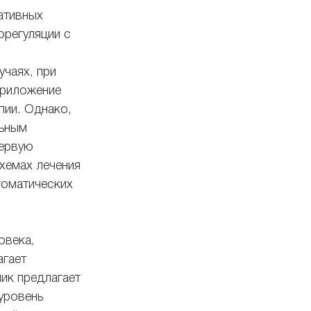
ативных 
орегуляции с 
чаях, при 
Приложение 
пии. Однако, 
ьным 
ервую 
хемах лечения 
томатических 
овека, 
гает 
ник предлагает 
уровень 