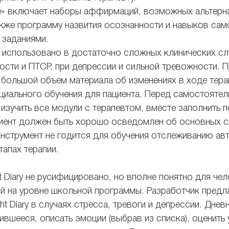
е» включает наборы аффирмаций, возможных альтерн
акже программу назвития осознанности и навыков сам
заданиями. 
использовано в достаточно сложных клинических слу
ости и ПТСР, при депрессии и сильной тревожности. 
 большой объем материала об изменениях в ходе тера
циального обучения для пациента. Перед самостоятел
изучить все модули с терапевтом, вместе заполнить п
циент должен быть хорошо осведомлен об основных с
инструмент не годится для обучения отслеживанию ав
тапах терапии.
 Diary не русифицировано, но вполне понятно для чел
й на уровне школьной программы. Разработчик предла
t Diary в случаях стресса, тревоги и депрессии. Днев
ившееся, описать эмоции (выбрав из списка), оценить 