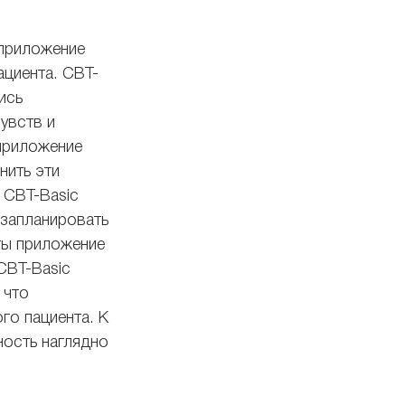
 приложение 
ациента. CBT-
ись 
увств и 
приложение 
нить эти 
 CBT-Basic 
запланировать 
ты приложение 
CBT-Basic 
 что 
го пациента. К 
ость наглядно 