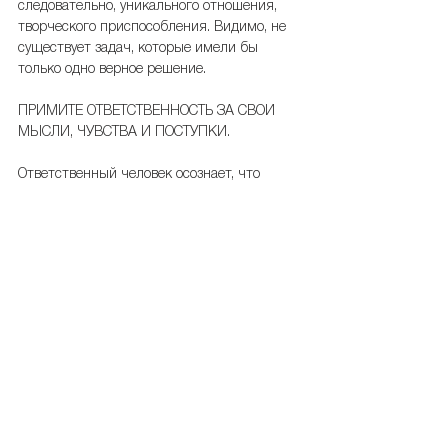
следовательно, уникального отношения, 
творческого приспособления. Видимо, не 
существует задач, которые имели бы 
только одно верное решение.
ПРИМИТЕ ОТВЕТСТВЕННОСТЬ ЗА СВОИ 
МЫСЛИ, ЧУВСТВА И ПОСТУПКИ.
Ответственный человек осознает, что 
только от него зависит то, что он думает, 
делает и чувствует. Перестаньте обвинять 
окружающих и обстоятельства в том, что с 
вами что-то не так. Эти обвинения, 
обычно, справедливы только в 10% 
случаев. Хозяином своей жизни быть куда 
приятнее, чем «пассажиром»)
И самое главное: отнеситесь к этим 
рекомендациям творчески, не 
воспринимайте их как закон, жесткое 
правило. Ведь ответственность за их 
принятие лежит только на вас. Удачных 