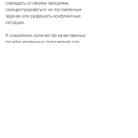
совладать со своими эмоциями, 
сконцентрироваться на поставленных 
задачах или разрешить конфликтные 
ситуации.
К сожалению, количество качественных 
русифицированных приложений для 
когнитивно-поведенческого тренинга не 
так велико. Но они есть и могут стать 
хорошим инструментом для повышения 
качества жизни пациентов. Использование 
подобных отчетов по электронной почте в 
моей практике часто является 
своевременной заменой бустерным 
встречам: пациент просто продолжает 
вести дневник автоматических мыслей 
или эмоциональных состояний, в случае, 
если не возникает осложнений и очная 
встреча не требуется, просто высылает 
отчет, например, за полугодие, на почту 
своему терапевту. В этой ситуации главное 