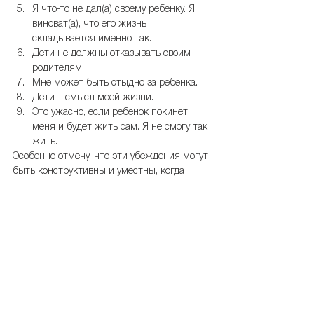
Я что-то не дал(а) своему ребенку. Я 
виноват(а), что его жизнь 
складывается именно так.  
Дети не должны отказывать своим 
родителям.  
Мне может быть стыдно за ребенка.  
Дети – смысл моей жизни.  
Это ужасно, если ребенок покинет 
меня и будет жить сам. Я не смогу так 
жить. 
Особенно отмечу, что эти убеждения могут 
быть конструктивны и уместны, когда 
распределение ответственности еще не 
завершено, но становятся 
«отравляющими» в отношении 
повзрослевших детей.
В следующем посте рассмотрю, как 
конкретные убеждения влияют на 
поведение и переживания в детско-
родительских отношениях.
А какие родительские убеждения, 